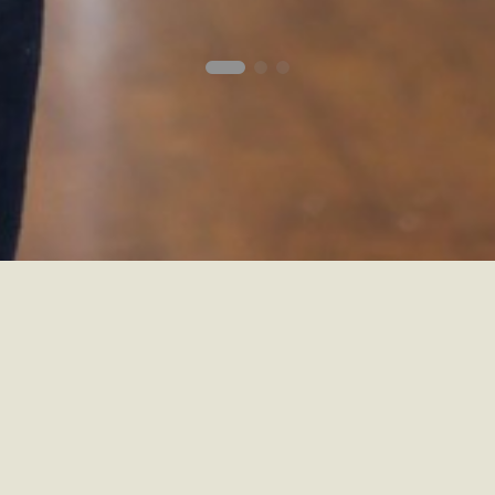
Bienvenue à MLDA
 dance, danse aérienne,
Dijon.